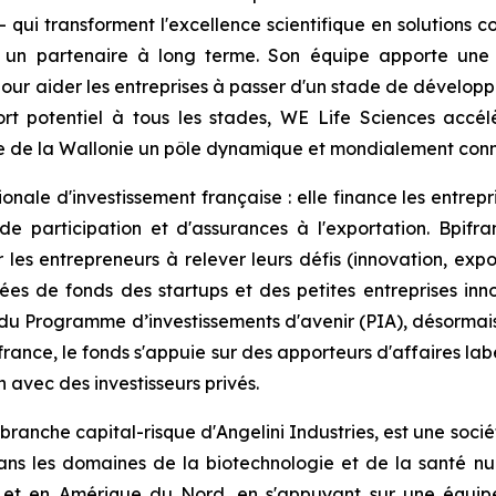
- qui transforment l'excellence scientifique en solutions c
t un partenaire à long terme. Son équipe apporte une e
 pour aider les entreprises à passer d'un stade de dévelo
ort potentiel à tous les stades, WE Life Sciences accé
re de la Wallonie un pôle dynamique et mondialement conne
ionale d'investissement française : elle finance les entrep
 de participation et d'assurances à l'exportation. Bpif
les entrepreneurs à relever leurs défis (innovation, export
ées de fonds des startups et des petites entreprises i
su du Programme d’investissements d'avenir (PIA), désormai
rance, le fonds s'appuie sur des apporteurs d'affaires label
n avec des investisseurs privés.
, branche capital-risque d'Angelini Industries, est une soci
ans les domaines de la biotechnologie et de la santé num
 et en Amérique du Nord, en s'appuyant sur une équipe