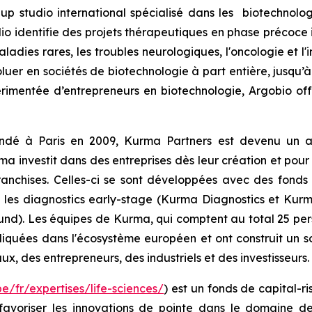
up studio international spécialisé dans les biotechnolog
udio identifie des projets thérapeutiques en phase précoce
aladies rares, les troubles neurologiques, l'oncologie et 
oluer en sociétés de biotechnologie à part entière, jusqu
rimentée d’entrepreneurs en biotechnologie, Argobio of
dé à Paris en 2009, Kurma Partners est devenu un ac
ma investit dans des entreprises dès leur création et pour
ranchises. Celles-ci se sont développées avec des fonds 
 et les diagnostics early-stage (Kurma Diagnostics et Kurm
d). Les équipes de Kurma, qui comptent au total 25 pers
mpliquées dans l'écosystème européen et ont construit un 
aux, des entrepreneurs, des industriels et des investisseur
e/fr/expertises/life-sciences/
) est un fonds de capital-ri
 favoriser les innovations de pointe dans le domaine d