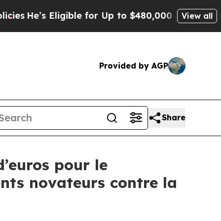
gible for Up to $480,000 After Being Wrongly Im
View all
Provided by AGP
Share
d’euros pour le
ts novateurs contre la