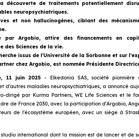
a découverte de traitements potentiellement disru
ubles neuropsychiatriques.
ctives et non hallucinogènes, ciblant des mécanis
ne.
e par Argobio, attire des financements en capi
e des Sciences de la vie.
erche issus de l'Université de la Sorbonne et sur l’ex
artner chez Argobio, est nommée Présidente Directric
ue, 11 juin 2025
- Elkedonia SAS, société pionnière
n et d'autres maladies neuropsychiatriques, a annoncé a
é co-dirigé par Kurma Partners, WE Life Sciences et le
re de France 2030, avec la participation d'Argobio, Ange
teurs de l'écosystème européen, avec un siège à Strasbo
tudio international dont la mission est de lancer et de s