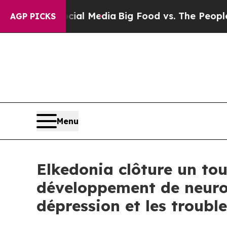
ocial Media
Big Food vs. The People. Big Food’s 2
AGP PICKS
Menu
Elkedonia clôture un tou
développement de neuro
dépression et les troubl