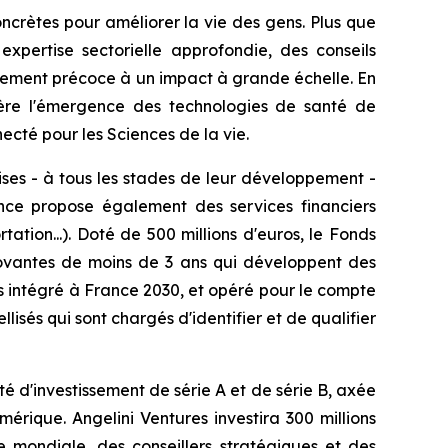
oncrètes pour améliorer la vie des gens. Plus que
xpertise sectorielle approfondie, des conseils
ppement précoce à un impact à grande échelle. En
lère l'émergence des technologies de santé de
cté pour les Sciences de la vie.
rises - à tous les stades de leur développement -
rance propose également des services financiers
ation...). Doté de 500 millions d'euros, le Fonds
nnovantes de moins de 3 ans qui développent des
s intégré à France 2030, et opéré pour le compte
lisés qui sont chargés d'identifier et de qualifier
été d'investissement de série A et de série B, axée
érique. Angelini Ventures investira 300 millions
 mondiale, des conseillers stratégiques et des