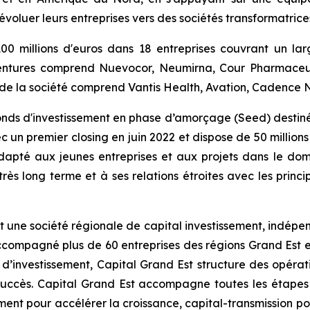
évoluer leurs entreprises vers des sociétés transformatric
 100 millions d'euros dans 18 entreprises couvrant un 
 Ventures comprend Nuevocor, Neumirna, Cour Pharmaceu
 de la société comprend Vantis Health, Avation, Cadence N
fonds d'investissement en phase d’amorçage (Seed) destiné
c un premier closing en juin 2022 et dispose de 50 millions
adapté aux jeunes entreprises et aux projets dans le do
très long terme et à ses relations étroites avec les princ
st une société régionale de capital investissement, indépe
accompagné plus de 60 entreprises des régions Grand Es
s d’investissement, Capital Grand Est structure des opéra
ur succès. Capital Grand Est accompagne toutes les éta
ment pour accélérer la croissance, capital-transmission po