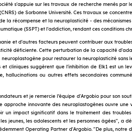
société s'appuie sur les travaux de recherche menés par 
(CNRS) de Sorbonne Université. Ces travaux se concentrent 
 de la récompense et la neuroplasticité - des mécanismes 
umatique (SSPT) et l'addiction, rendant ces conditions chro
manie et d'autres facteurs peuvent contribuer aux trouble
asticité déficiente. Cette perturbation de la capacité d'a
neuroplastogène pour restaurer la neuroplasticité sans l
 et cliniques suggèrent que l'inhibition de Elk1 est un l
e, hallucinations ou autres effets secondaires commun
 fondateurs et je remercie l’équipe d'Argobio pour son sou
re approche innovante des neuroplastogènes ouvre une v
ir un impact significatif dans le traitement des trouble
 les jeunes, les adolescents et les personnes âgées", a d
cédemment Operating Partner d'Argobio. "De plus, notre