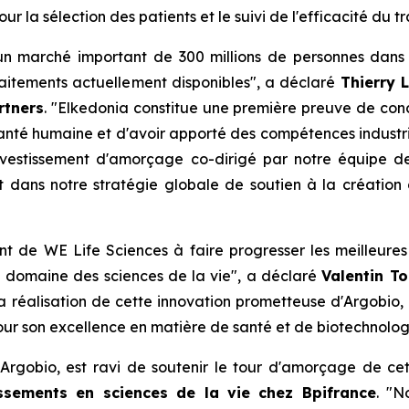
 la sélection des patients et le suivi de l'efficacité du t
 un marché important de 300 millions de personnes dans
traitements actuellement disponibles", a déclaré
Thierry 
rtners
. "Elkedonia constitue une première preuve de c
 santé humaine et d'avoir apporté des compétences industrie
nvestissement d'amorçage co-dirigé par notre équipe de
t dans notre stratégie globale de soutien à la création
t de WE Life Sciences à faire progresser les meilleures
e domaine des sciences de la vie", a déclaré
Valentin T
la réalisation de cette innovation prometteuse d'Argobio, 
our son excellence en matière de santé et de biotechnolog
d'Argobio, est ravi de soutenir le tour d'amorçage de ce
issements en sciences de la vie chez Bpifrance
. "N